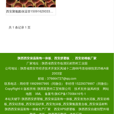
西安聚氨酯保温管15091629333，价格便宜
共 1 条记录 1 页
陕西西安保温装饰一体板
、
西安挤塑板
、
西安岩棉板厂家
厂家地址：陕西省西安市临潼区郝邢村工业园
公司地址：陕西省西安市经济技术开发区凤城十二路66号首创禧悦里25栋A座
2003室
邮箱：376664727@qq.com
联系电话：周经理 19929907995（同微信） 李经理 15229379997（同微信）
CopyRight © 版权所有:
陕西富恩特工贸有限公司
技术支持:
旋风科技
网站
地图
XML
备案号:
陕ICP备17008416号-1
本站关键字:
陕西西安挤塑板_西安保温装饰一体板_西安发泡水泥板_西安岩棉
板_西安硅质板_西安保温砂浆_西安泡沫板_西安聚氨脂复合板_西安保温材料
陕西西安保温装饰一体板生产厂家
西安XPS挤塑板
陕西西安自建别墅外墙
陶瓷一体板
陕西西安陶瓷一体板厂家