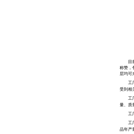
目
称赞，
层均可
工
受到相
工
量、质
工
工
品年产