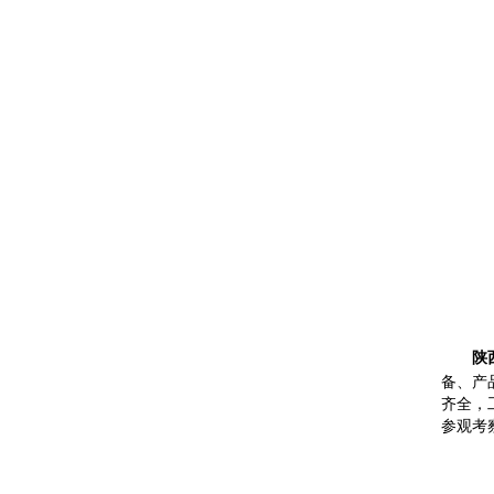
陕
备、产
齐全，
参观考