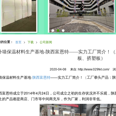
前的位置：
首页
>
下载
>
公司新闻
外墙保温材料生产基地-陕西富恩特——实力工厂简介！
板、挤塑板）
2020-04-08
来自:
http://www.029fet.com/
浏
-
陕西富恩特
——实力工厂简介！
（
工厂拳头产品：陕
墙保温材料生产基地
成立于
2014
年
4
月
24
日，公司成立之初的生存状况并不乐观，陕
西富恩特
上的产品都是商店、门市等中间商充斥，作为厂家，利润非常低。