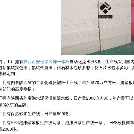
前，
工厂拥有
陕西西安保温装饰一体板
自动化流水线3条，生产线采用国
包括氟碳实色漆，氟碳金属漆，仿石材水包砂多彩，仿石漆水包水多彩，
来样定制！
厂拥有四条陕西省的
生产线，年产量
70
万立方米，
二氧化碳挤塑板
挤塑板
关部门的高度赞扬！
厂拥有陕西省的
流水线，日产量2000
立方米，年产量可以
发泡水泥保温板
量“双优”的品牌。
厂拥有保温砂浆生产线，日产量500
吨。
厂拥有
EPS
生产线两条，泡沫线条生产线一条，
TEPS
改性聚
泡沫聚苯板
量
2000
吨。