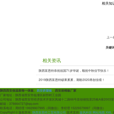
相关知
上一
关键
相关资讯
陕西富恩特恭祝祖国71岁华诞，顺祝中秋佳节快乐！
2019陕西富恩特硕果累累，期盼2020再创佳绩！
陕西西安保温装饰一体板
、
西安挤塑板
、
西安岩棉板厂家
厂家地址：陕西省西安市临潼区郝邢村工业园
公司地址：陕西省西安市经济技术开发区凤城十二路66号首创禧悦里25栋A座2003室
邮箱：376664727@qq.com
联系电话：周经理 19929907995（同微信） 李经理 15229379997（同微信）
CopyRight © 版权所有:
陕西富恩特工贸有限公司
技术支持:
旋风科技
网站地图
XML