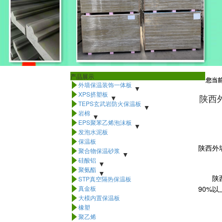
产品展示
您当
外墙保温装饰一体板

陶瓷一体板
XPS挤塑板
石材一体板
多彩漆
真石漆
水包水

陕西
水包砂
阻燃挤塑板
TEPS玄武岩防火保温板
地暖挤塑板
白晶挤塑板
屋面挤塑板

回填挤塑板
TEPS热固复合聚苯乙烯泡沫保温板
岩棉
TEPS硅质板

TEPS改性聚苯板
岩棉板
EPS聚苯乙烯泡沫板
外墙岩棉板
TEPS聚合聚苯板
幕墙岩棉板
防火岩棉板
TEPS防火保
憎水

温板
岩棉板
EPS泡沫线条
发泡水泥板
岩棉管
EPS泡沫板

保温板

陕西外
聚合物保温砂浆

玻化微珠砂浆
硅酸铝
粘接砂浆
抗裂砂浆

硅酸铝管壳
聚氨酯
硅酸铝板
硅酸铝纤维毡（针刺毯）

聚氨酯复合保温板
STP真空隔热保温板
聚氨酯管

陕
真金板
90%
以

大模内置保温板

橡塑

聚乙烯
