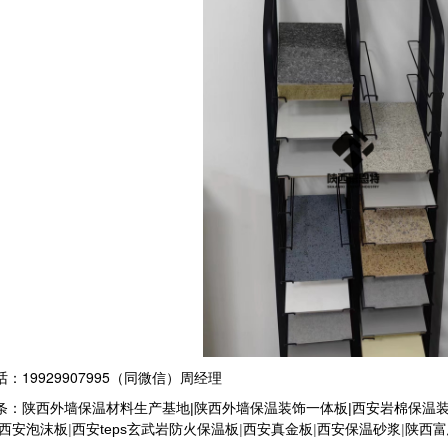
话：
19929907995
（同微信）周经理
条：
陕西外墙保温材料生产基地
|
陕西外墙保温装饰一体板
|西安岩棉保温装
西安泡沫板
|
西安teps玄武岩防火保温板
|
|
西安保温砂浆
|
陕西富
西安
真金板