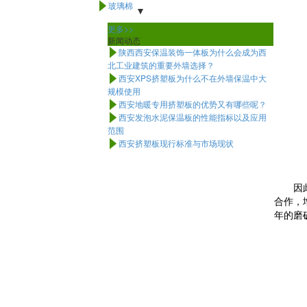
玻璃棉

玻璃棉管壳
常用玻璃棉
红色玻璃棉
更多>>
新闻动态
陕西西安保温装饰一体板为什么会成为西

北工业建筑的重要外墙选择？
西安XPS挤塑板为什么不在外墙保温中大

规模使用
西安地暖专用挤塑板的优势又有哪些呢？

西安发泡水泥保温板的性能指标以及应用

范围
西安挤塑板现行标准与市场现状

因
合作，
年的磨