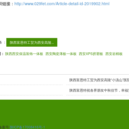
识链接：
http://www.029fet.com/Article-detail-id-2019902.html
条 ：
陕西富恩特工贸为西安高陵...
词：
陕西西安保温装饰一体板
西安陶瓷薄板一体板
西安XPS挤塑板
西安岩棉板
陕西富恩特工贸为西安高陵“小汤山”医
陕西富恩特祝各界朋友中秋佳节，幸福
备案号:
陕ICP备17008416号-1