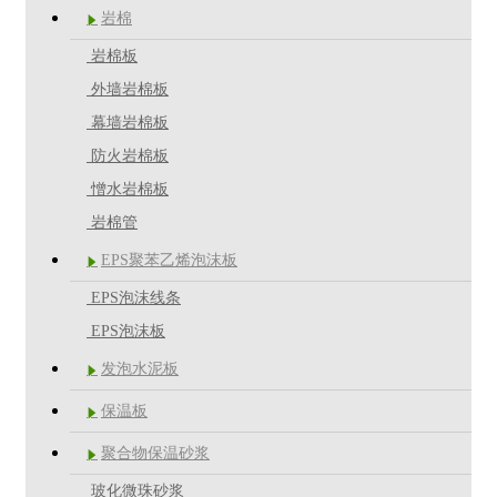
岩棉

岩棉板
外墙岩棉板
幕墙岩棉板
防火岩棉板
憎水岩棉板
岩棉管
EPS聚苯乙烯泡沫板

EPS泡沫线条
EPS泡沫板
发泡水泥板

保温板

聚合物保温砂浆

玻化微珠砂浆