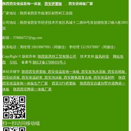
陕西西安保温装饰一体板
、
西安挤塑板
、
西安岩棉板厂家
厂家地址：陕西省西安市临潼区郝邢村工业园
公司地址：陕西省西安市经济技术开发区凤城十二路66号首创禧悦里25栋A座2003
室
邮箱：376664727@qq.com
联系电话：周经理 19929907995（同微信） 李经理 15229379997（同微信）
CopyRight © 版权所有:
陕西富恩特工贸有限公司
技术支持:
旋风科技
网站地
图
XML
备案号:
陕ICP备17008416号-1
本站关键字:
陕西西安挤塑板_西安保温装饰一体板_西安发泡水泥板_西安岩棉板_
西安硅质板_西安保温砂浆_西安泡沫板_西安聚氨脂复合板_西安保温材料
陕西
西安保温装饰一体板生产厂家
西安XPS挤塑板
陕西西安自建别墅外墙陶瓷一
体板
陕西西安陶瓷一体板厂家
扫一扫访问移动端