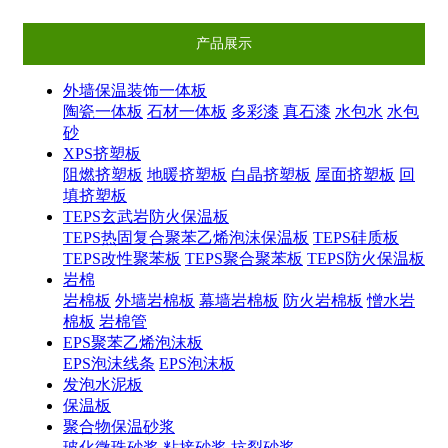
产品展示
外墙保温装饰一体板
陶瓷一体板
石材一体板
多彩漆
真石漆
水包水
水包
砂
XPS挤塑板
阻燃挤塑板
地暖挤塑板
白晶挤塑板
屋面挤塑板
回
填挤塑板
TEPS玄武岩防火保温板
TEPS热固复合聚苯乙烯泡沫保温板
TEPS硅质板
TEPS改性聚苯板
TEPS聚合聚苯板
TEPS防火保温板
岩棉
岩棉板
外墙岩棉板
幕墙岩棉板
防火岩棉板
憎水岩
棉板
岩棉管
EPS聚苯乙烯泡沫板
EPS泡沫线条
EPS泡沫板
发泡水泥板
保温板
聚合物保温砂浆
玻化微珠砂浆
粘接砂浆
抗裂砂浆