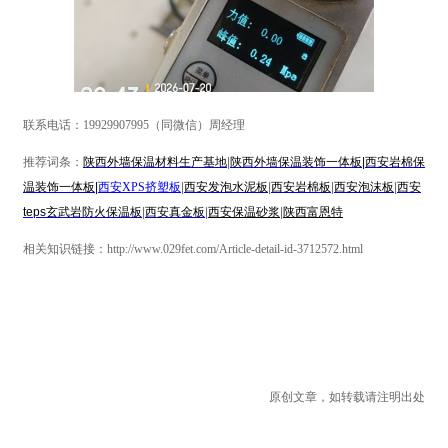
联系电话：19929907995（同微信）周经理
推荐词条：
陕西外墙保温材料生产基地
|
陕西外墙保温装饰一体板|西安岩棉保
温装饰一体板|
西安XPS挤塑板
|
西安发泡水泥板
|
西安岩棉板
|
西安泡沫板
|
西安
teps玄武岩防火保温板
|
西安真金板
|
西安保温砂浆
|
陕西富恩特
相关知识链接：http://www.029fet.com/Article-detail-id-3712572.html
原创文章，如转载请注明出处