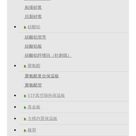
粘接砂浆
抗裂砂浆
硅酸铝

硅酸铝管壳
硅酸铝板
硅酸铝纤维毡（针刺毯）
聚氨酯

聚氨酯复合保温板
聚氨酯管
STP真空隔热保温板

真金板

大模内置保温板

橡塑
