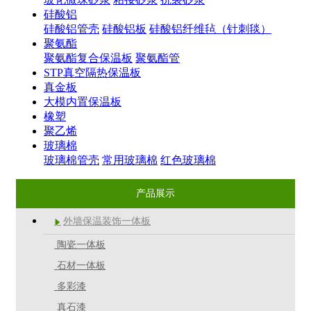
硅酸铝
硅酸铝管壳
硅酸铝板
硅酸铝纤维毡（针刺毯）
聚氨酯
聚氨酯复合保温板
聚氨酯管
STP真空隔热保温板
真金板
大模内置保温板
橡塑
聚乙烯
玻璃棉
玻璃棉管壳
常用玻璃棉
红色玻璃棉
产品展示
外墙保温装饰一体板

陶瓷一体板
石材一体板
多彩漆
真石漆