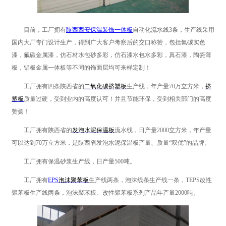
目前，工厂拥有
陕西西安保温装饰一体板
自动化流水线3条，生产线采用
国内大厂专门设计生产，得到广大客户考察后的交口称赞，包括氟碳实色
漆，氟碳金属漆，仿石材水包砂多彩，仿石漆水包水多彩，真石漆，陶瓷薄
板，铝板金属一体板等不同的饰面层均可来样定制！
工厂拥有四条陕西省的
二氧化碳挤塑板
生产线，年产量70万立方米，
挤
塑板
质量过硬，受到业内的高度认可！并且节能环保，受到相关部门的高度
赞扬！
工厂拥有陕西省的
发泡水泥保温板
流水线，日产量2000立方米，年产量
可以达到70万立方米，是陕西省发泡水泥保温板产量、质量“双优”的品牌。
工厂拥有保温砂浆生产线，日产量500吨。
工厂拥有
EPS
泡沫聚苯板
生产线两条，泡沫线条生产线一条，TEPS改性
聚苯板生产线两条，泡沫聚苯板、改性聚苯板系列产品年产量2000吨。