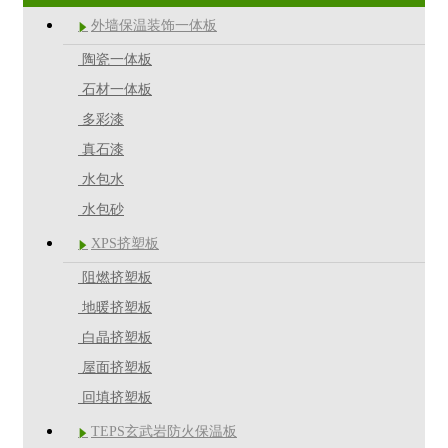
外墙保温装饰一体板

陶瓷一体板
石材一体板
多彩漆
真石漆
水包水
水包砂
XPS挤塑板

阻燃挤塑板
地暖挤塑板
白晶挤塑板
屋面挤塑板
回填挤塑板
TEPS玄武岩防火保温板
