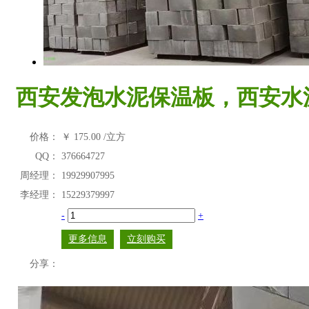
西安发泡水泥保温板，西安水泥发泡
价格：
￥
175.00
/立方
QQ：
376664727
周经理：
19929907995
李经理：
15229379997
-
+
更多信息
立刻购买
分享：