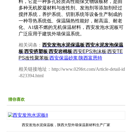
料，它是一种多孔轻质高性能保文物级板材，是由
多种无机胶凝材料与改性剂、发泡剂等添加剂经过
搅拌系统，养护系统、切割系统等设备生产制成的
一种导热系统低、保温隔热性能好，耐高温、耐老
化、A1级不燃的无机保温材料，西安发泡水泥板可
广泛应用于建筑外墙保温系统。
相关词条：
西安发泡水泥保温板
|
西安水泥发泡保温
板
|
西安挤塑板
|
西安岩棉板
|
西安
EPS
泡沫板
|
西安
TE
PS
改性聚苯板
|
西安保温砂浆
|
陕西富恩特
相关链接地址：http://www.029fet.com/Article-detail-id
-823394.html
猜你喜欢
西安发泡水泥保温板，陕西大型外墙保温新材料生产厂家