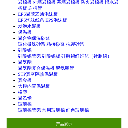
岩棉板
外墙岩棉板
幕墙岩棉板
防火岩棉板
憎水岩
棉板
岩棉管
EPS聚苯乙烯泡沫板
EPS泡沫线条
EPS泡沫板
发泡水泥板
保温板
聚合物保温砂浆
玻化微珠砂浆
粘接砂浆
抗裂砂浆
硅酸铝
硅酸铝管壳
硅酸铝板
硅酸铝纤维毡（针刺毯）
聚氨酯
聚氨酯复合保温板
聚氨酯管
STP真空隔热保温板
真金板
大模内置保温板
橡塑
聚乙烯
玻璃棉
玻璃棉管壳
常用玻璃棉
红色玻璃棉
产品展示