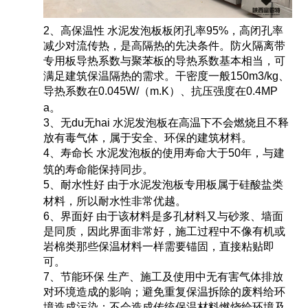
2、高保温性 水泥发泡板板闭孔率95%，高闭孔率
减少对流传热，是高隔热的先决条件。防火隔离带
专用板导热系数与聚苯板的导热系数基本相当，可
满足建筑保温隔热的需求。干密度一般150m3/kg、
导热系数在0.045W/（m.K）、抗压强度在0.4MP
a。
3、无du无hai 水泥发泡板在高温下不会燃烧且不释
放有毒气体，属于安全、环保的建筑材料。
4、寿命长 水泥发泡板的使用寿命大于50年，与建
筑的寿命能保持同步。
5、耐水性好 由于水泥发泡板专用板属于硅酸盐类
材料，所以耐水性非常优越。
6、界面好 由于该材料是多孔材料又与砂浆、墙面
是同质，因此界面非常好，施工过程中不像有机或
岩棉类那些保温材料一样需要锚固，直接粘贴即
可。
7、节能环保 生产、施工及使用中无有害气体排放
对环境造成的影响；避免重复保温拆除的废料给环
境造成污染；不会造成传统保温材料燃烧给环境及