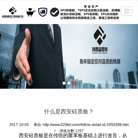
很遗憾，因您的浏览器版本过低导致无法获得最佳浏览体验，推荐下载安装谷歌浏览器！
网站首页
公司介绍
产品展示
新闻动态
图库展示
2019年成功案例
招贤纳士
联系
什么是西安硅质板？
2017-10-05
来自:
http://www.029fet.com/Article-detail-id-2950398.htm
l
浏览次数:1257
西安硅质板
是在传统的聚苯板基础上进行改良，从