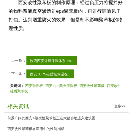
西安改性聚苯板
的制作原理：经过负压力将搅拌好
的物料浆液真空渗透进eps聚苯板内，再进行晾晒风干
打包。达到增重防火的效果，但是却不影响聚苯板的物
理性质。
上一条 ：
陕西西安外墙保温体系中x...
下一条 ：
西安TEPS硅质板保温在...
关键词：
西安硅质板
西安teps防火保温板
西安改性聚苯板
西安改性
硅质聚苯板
相关资讯
更多>>
前景广阔的西安A级改性聚苯板正在大踏步地进入建筑圈
西安改性聚苯板在应用中的性能指标